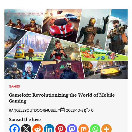
GAMES
Gameloft: Revolutionizing the World of Mobile
Gaming
RANGELEYOUTDOORMUSEUM
0
2023-10-31
Spread the love