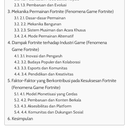
1.3. Pembaruan dan Evolusi
Mekanika Permainan Fortnite (Fenomena Game Fortnite)
2.1. Dasar-dasar Permainan
2.2. Mekanika Bangunan
2.3. Sistem Musiman dan Acara Khusus
2.4. Mode Permainan Alternatif
Dampak Fortnite terhadap Industri Game (Fenomena
Game Fortnite)
3.1. Inovasi dan Pengaruh
3.2. Budaya Populer dan Kolaborasi
3.3. Esports dan Komunitas
3.4. Pendidikan dan Kreativitas
Faktor-Faktor yang Berkontribusi pada Kesuksesan Fortnite
(Fenomena Game Fortnite)
4.1. Model Monetisasi yang Cerdas
4.2. Pembaruan dan Konten Berkala
4.3. Aksesibilitas dan Platform
4.4. Komunitas dan Dukungan Sosial
Kesimpulan