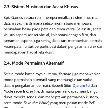
2.3. Sistem Musiman dan Acara Khusus
Epic Games secara rutin memperkenalkan sistem musiman
dalam
Fortnite
, di mana setiap musim baru membawa
perubahan besar pada peta dan tema cerita. Selain itu, acara
khusus seperti konser virtual, kolaborasi dengan film, dan
turnamen esports juga sering diadakan, memberikan pemain
kesempatan untuk berpartisipasi dalam pengalaman unik dan
mendapatkan hadiah eksklusif.
2.4. Mode Permainan Alternatif
Selain mode battle royale utama,
Fortnite
juga menawarkan
mode permainan alternatif yang memungkinkan variasi
dalam pengalaman bermain. Seperti Situs
Djarum4d
dan
Mode seperti
Creative
, di mana pemain dapat membangun
dunia mereka sendiri dan menciptakan permainan kustom,
serta mode
Save the World
, yang merupakan mode PvE