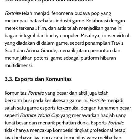
Fortnite
telah menjadi fenomena budaya pop yang
melampaui batas-batas industri game. Kolaborasi dengan
merek terkenal, film, dan artis telah menjadikan game ini
bagian integral dari budaya populer. Misalnya, konser virtual
yang diadakan di dalam game, seperti penampilan Travis
Scott dan Ariana Grande, menarik jutaan penonton dan
menunjukkan potensi game sebagai platform hiburan
multidimensi.
3.3. Esports dan Komunitas
Komunitas
Fortnite
yang besar dan aktif juga telah
berkontribusi pada kesuksesan game ini.
Fortnite
menjadi
salah satu game esports terkemuka, dengan turnamen besar
seperti
Fortnite World Cup
yang menawarkan hadiah uang
tunai besar dan menarik perhatian dunia. Esports
Fortnite
tidak hanya mencakup kompetisi tingkat profesional tetapi
juga berbagai liga dan acara komunitas yang melibatkan