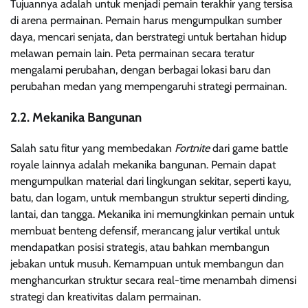
Tujuannya adalah untuk menjadi pemain terakhir yang tersisa
di arena permainan. Pemain harus mengumpulkan sumber
daya, mencari senjata, dan berstrategi untuk bertahan hidup
melawan pemain lain. Peta permainan secara teratur
mengalami perubahan, dengan berbagai lokasi baru dan
perubahan medan yang mempengaruhi strategi permainan.
2.2. Mekanika Bangunan
Salah satu fitur yang membedakan
Fortnite
dari game battle
royale lainnya adalah mekanika bangunan. Pemain dapat
mengumpulkan material dari lingkungan sekitar, seperti kayu,
batu, dan logam, untuk membangun struktur seperti dinding,
lantai, dan tangga. Mekanika ini memungkinkan pemain untuk
membuat benteng defensif, merancang jalur vertikal untuk
mendapatkan posisi strategis, atau bahkan membangun
jebakan untuk musuh. Kemampuan untuk membangun dan
menghancurkan struktur secara real-time menambah dimensi
strategi dan kreativitas dalam permainan.