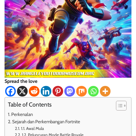
Spread the love
Table of Contents
Perkenalan
Sejarah dan Perkembangan Fortnite
1.1. Awal Mula
1.2. Peluncuran Mode Battle Royale