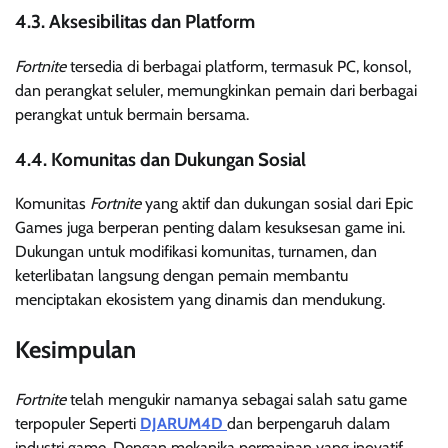
4.3. Aksesibilitas dan Platform
Fortnite
tersedia di berbagai platform, termasuk PC, konsol,
dan perangkat seluler, memungkinkan pemain dari berbagai
perangkat untuk bermain bersama.
4.4. Komunitas dan Dukungan Sosial
Komunitas
Fortnite
yang aktif dan dukungan sosial dari Epic
Games juga berperan penting dalam kesuksesan game ini.
Dukungan untuk modifikasi komunitas, turnamen, dan
keterlibatan langsung dengan pemain membantu
menciptakan ekosistem yang dinamis dan mendukung.
Kesimpulan
Fortnite
telah mengukir namanya sebagai salah satu game
terpopuler Seperti
DJARUM4D
dan berpengaruh dalam
industri game. Dengan mekanika permainan yang inovatif,