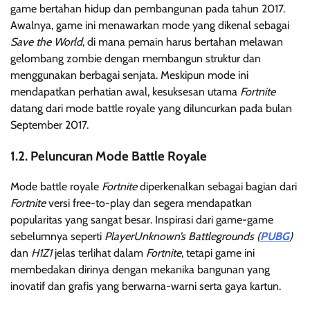
game bertahan hidup dan pembangunan pada tahun 2017.
Awalnya, game ini menawarkan mode yang dikenal sebagai
Save the World
, di mana pemain harus bertahan melawan
gelombang zombie dengan membangun struktur dan
menggunakan berbagai senjata. Meskipun mode ini
mendapatkan perhatian awal, kesuksesan utama
Fortnite
datang dari mode battle royale yang diluncurkan pada bulan
September 2017.
1.2. Peluncuran Mode Battle Royale
Mode battle royale
Fortnite
diperkenalkan sebagai bagian dari
Fortnite
versi free-to-play dan segera mendapatkan
popularitas yang sangat besar. Inspirasi dari game-game
sebelumnya seperti
PlayerUnknown’s Battlegrounds (
PUBG
)
dan
H1Z1
jelas terlihat dalam
Fortnite
, tetapi game ini
membedakan dirinya dengan mekanika bangunan yang
inovatif dan grafis yang berwarna-warni serta gaya kartun.