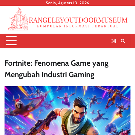
Skip
Senin, Agustus 10, 2026
to
content
Fortnite: Fenomena Game yang
Mengubah Industri Gaming