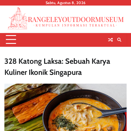
Skip
Sabtu, Agustus 8, 2026
to
content
328 Katong Laksa: Sebuah Karya
Kuliner Ikonik Singapura