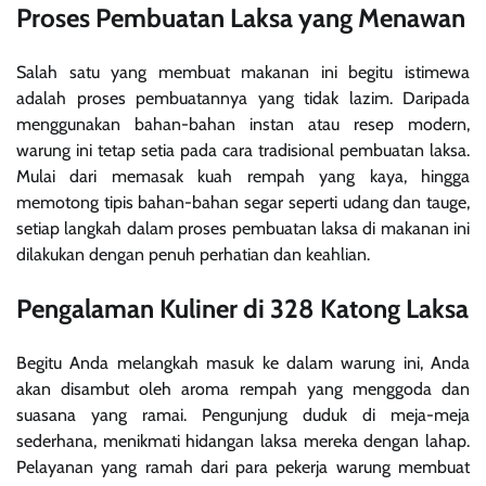
Proses Pembuatan Laksa yang Menawan
Salah satu yang membuat makanan ini begitu istimewa
adalah proses pembuatannya yang tidak lazim. Daripada
menggunakan bahan-bahan instan atau resep modern,
warung ini tetap setia pada cara tradisional pembuatan laksa.
Mulai dari memasak kuah rempah yang kaya, hingga
memotong tipis bahan-bahan segar seperti udang dan tauge,
setiap langkah dalam proses pembuatan laksa di makanan ini
dilakukan dengan penuh perhatian dan keahlian.
Pengalaman Kuliner di 328 Katong Laksa
Begitu Anda melangkah masuk ke dalam warung ini, Anda
akan disambut oleh aroma rempah yang menggoda dan
suasana yang ramai. Pengunjung duduk di meja-meja
sederhana, menikmati hidangan laksa mereka dengan lahap.
Pelayanan yang ramah dari para pekerja warung membuat