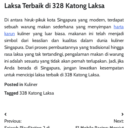
Laksa Terbaik di 328 Katong Laksa
Di antara hiruk-pikuk kota Singapura yang modern, terdapat
sebuah warung makan sederhana yang menyimpan
harta
karun
kuliner yang luar biasa. makanan ini telah menjadi
simbol dari keaslian dan kualitas dalam dunia kuliner
Singapura. Dari proses pembuatannya yang tradisional hingga
rasa laksa yang tak tertandingi, pengalaman makan di warung
ini adalah sesuatu yang tidak akan pernah terlupakan. Jadi, jika
Anda berada di Singapura, jangan lewatkan kesempatan
untuk mencicipi laksa terbaik di 328 Katong Laksa.
Posted in
Kuliner
Tagged
328 Katong Laksa
Navigasi
Previous:
Next:
pos
Sejarah PlayStation 2 di
F1 Mobile Racing: Merajut