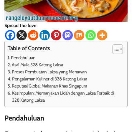
Spread the love
Table of Contents
Pendahuluan
Asal Mula 328 Katong Laksa
Proses Pembuatan Laksa yang Menawan
Pengalaman Kuliner di 328 Katong Laksa
Reputasi Global Makanan Khas Singapura
Kesimpulan: Memanjakan Lidah dengan Laksa Terbaik di
328 Katong Laksa
Pendahuluan