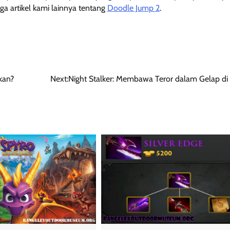
a artikel kami lainnya tentang
Doodle Jump 2
.
kan?
Next:
Night Stalker: Membawa Teror dalam Gelap di