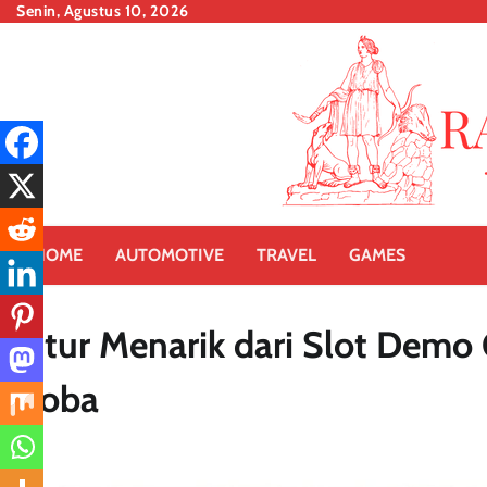
Skip
Senin, Agustus 10, 2026
to
content
HOME
AUTOMOTIVE
TRAVEL
GAMES
Fitur Menarik dari Slot Demo
Coba