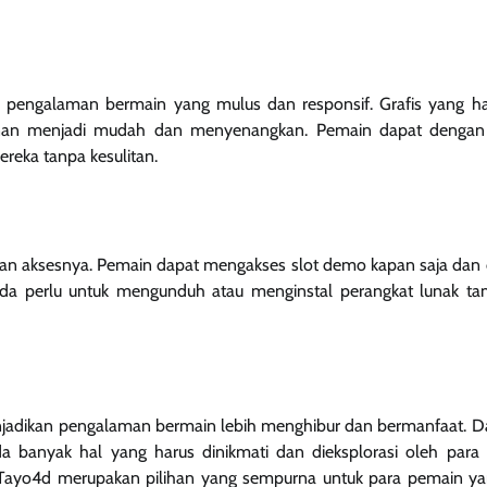
 pengalaman bermain yang mulus dan responsif. Grafis yang h
mainan menjadi mudah dan menyenangkan. Pemain dapat denga
reka tanpa kesulitan.
ahan aksesnya. Pemain dapat mengakses slot demo kapan saja dan
 ada perlu untuk mengunduh atau menginstal perangkat lunak t
jadikan pengalaman bermain lebih menghibur dan bermanfaat. Dar
a banyak hal yang harus dinikmati dan dieksplorasi oleh para
i Tayo4d merupakan pilihan yang sempurna untuk para pemain ya