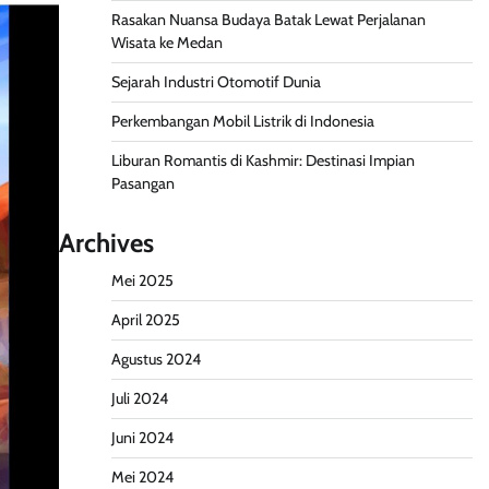
Rasakan Nuansa Budaya Batak Lewat Perjalanan
Wisata ke Medan
Sejarah Industri Otomotif Dunia
Perkembangan Mobil Listrik di Indonesia
Liburan Romantis di Kashmir: Destinasi Impian
Pasangan
Archives
Mei 2025
April 2025
Agustus 2024
Juli 2024
Juni 2024
Mei 2024