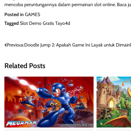
mencoba peruntungannya dalam permainan slot online. Baca jug
Posted in
GAMES
Tagged
Slot Demo Gratis Tayo4d
Navigasi
Previous:
Doodle Jump 2: Apakah Game Ini Layak untuk Dimain
pos
Related Posts