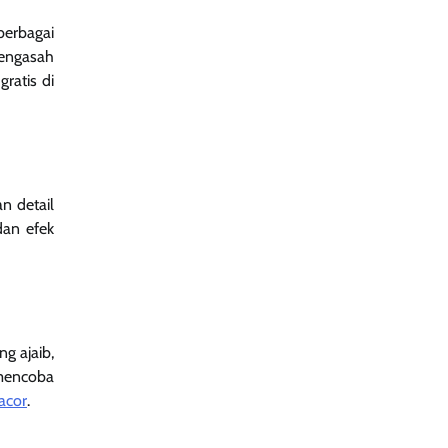
berbagai
mengasah
ratis di
n detail
dan efek
g ajaib,
 mencoba
acor
.