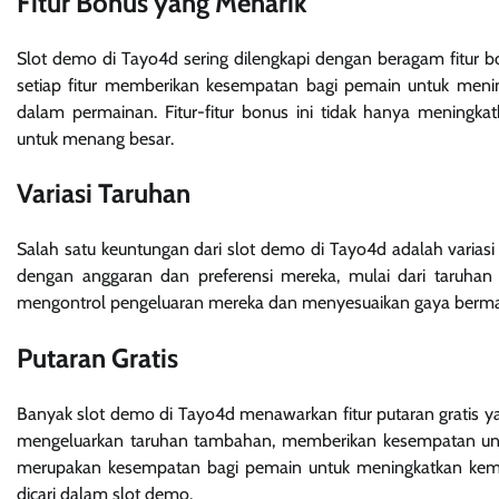
Fitur Bonus yang Menarik
Slot demo di Tayo4d sering dilengkapi dengan beragam fitur bo
setiap fitur memberikan kesempatan bagi pemain untuk me
dalam permainan. Fitur-fitur bonus ini tidak hanya mening
untuk menang besar.
Variasi Taruhan
Salah satu keuntungan dari slot demo di Tayo4d adalah variasi
dengan anggaran dan preferensi mereka, mulai dari taruh
mengontrol pengeluaran mereka dan menyesuaikan gaya bermai
Putaran Gratis
Banyak slot demo di Tayo4d menawarkan fitur putaran gratis y
mengeluarkan taruhan tambahan, memberikan kesempatan untuk 
merupakan kesempatan bagi pemain untuk meningkatkan kemena
dicari dalam slot demo.