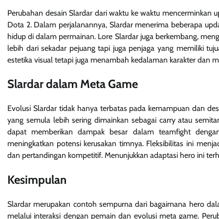
Perubahan desain Slardar dari waktu ke waktu mencerminkan 
Dota 2. Dalam perjalanannya, Slardar menerima beberapa upd
hidup di dalam permainan. Lore Slardar juga berkembang, meng
lebih dari sekadar pejuang tapi juga penjaga yang memiliki tu
estetika visual tetapi juga menambah kedalaman karakter dan 
Slardar dalam Meta Game
Evolusi Slardar tidak hanya terbatas pada kemampuan dan des
yang semula lebih sering dimainkan sebagai carry atau semitank
dapat memberikan dampak besar dalam teamfight dengan
meningkatkan potensi kerusakan timnya. Fleksibilitas ini menj
dan pertandingan kompetitif. Menunjukkan adaptasi hero ini te
Kesimpulan
Slardar merupakan contoh sempurna dari bagaimana hero dala
melalui interaksi dengan pemain dan evolusi meta game. Per