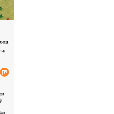
oon
1-17
est
gi
alam