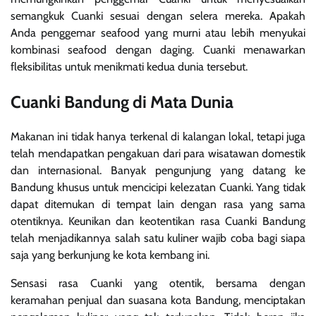
semangkuk Cuanki sesuai dengan selera mereka. Apakah
Anda penggemar seafood yang murni atau lebih menyukai
kombinasi seafood dengan daging. Cuanki menawarkan
fleksibilitas untuk menikmati kedua dunia tersebut.
Cuanki Bandung di Mata Dunia
Makanan ini tidak hanya terkenal di kalangan lokal, tetapi juga
telah mendapatkan pengakuan dari para wisatawan domestik
dan internasional. Banyak pengunjung yang datang ke
Bandung khusus untuk mencicipi kelezatan Cuanki. Yang tidak
dapat ditemukan di tempat lain dengan rasa yang sama
otentiknya. Keunikan dan keotentikan rasa Cuanki Bandung
telah menjadikannya salah satu kuliner wajib coba bagi siapa
saja yang berkunjung ke kota kembang ini.
Sensasi rasa Cuanki yang otentik, bersama dengan
keramahan penjual dan suasana kota Bandung, menciptakan