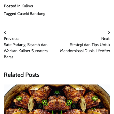
Posted in
Kuliner
Tagged
Cuanki Bandung
Navigasi
Previous:
Next:
pos
Sate Padang: Sejarah dan
Strategi dan Tips Untuk
Warisan Kuliner Sumatera
Mendominasi Dunia LifeAfter
Barat
Related Posts