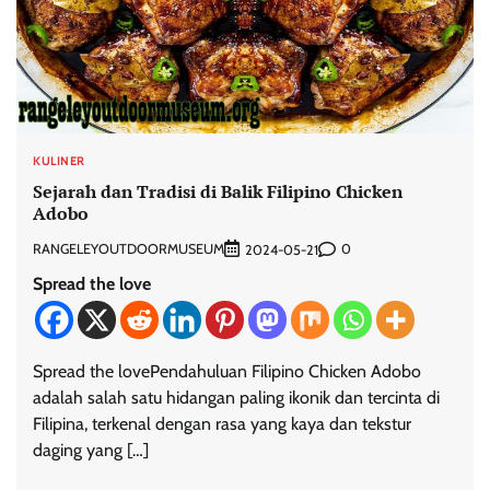
KULINER
Sejarah dan Tradisi di Balik Filipino Chicken
Adobo
RANGELEYOUTDOORMUSEUM
0
2024-05-21
Spread the love
Spread the lovePendahuluan Filipino Chicken Adobo
adalah salah satu hidangan paling ikonik dan tercinta di
Filipina, terkenal dengan rasa yang kaya dan tekstur
daging yang […]