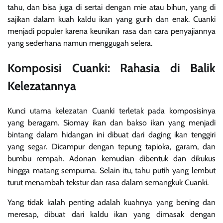
tahu, dan bisa juga di sertai dengan mie atau bihun, yang di
sajikan dalam kuah kaldu ikan yang gurih dan enak. Cuanki
menjadi populer karena keunikan rasa dan cara penyajiannya
yang sederhana namun menggugah selera.
Komposisi Cuanki: Rahasia di Balik
Kelezatannya
Kunci utama kelezatan Cuanki terletak pada komposisinya
yang beragam. Siomay ikan dan bakso ikan yang menjadi
bintang dalam hidangan ini dibuat dari daging ikan tenggiri
yang segar. Dicampur dengan tepung tapioka, garam, dan
bumbu rempah. Adonan kemudian dibentuk dan dikukus
hingga matang sempurna. Selain itu, tahu putih yang lembut
turut menambah tekstur dan rasa dalam semangkuk Cuanki.
Yang tidak kalah penting adalah kuahnya yang bening dan
meresap, dibuat dari kaldu ikan yang dimasak dengan