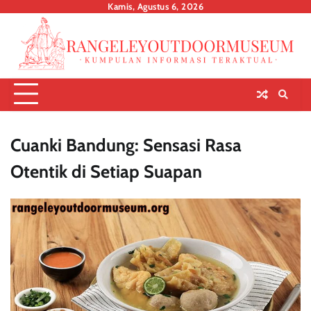
Skip
Kamis, Agustus 6, 2026
to
content
Cuanki Bandung: Sensasi Rasa
Otentik di Setiap Suapan