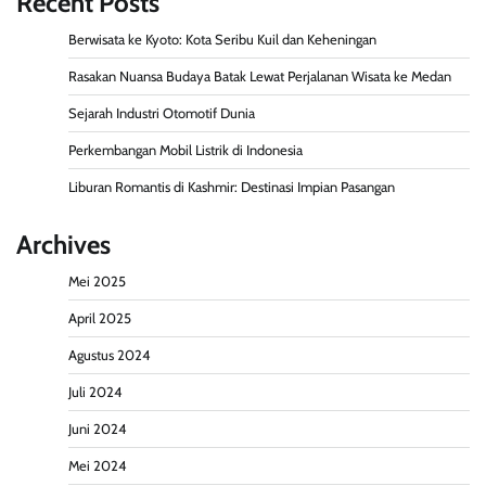
Recent Posts
Berwisata ke Kyoto: Kota Seribu Kuil dan Keheningan
Rasakan Nuansa Budaya Batak Lewat Perjalanan Wisata ke Medan
Sejarah Industri Otomotif Dunia
Perkembangan Mobil Listrik di Indonesia
Liburan Romantis di Kashmir: Destinasi Impian Pasangan
Archives
Mei 2025
April 2025
Agustus 2024
Juli 2024
Juni 2024
Mei 2024