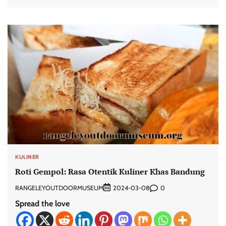
KULINER
Roti Gempol: Rasa Otentik Kuliner Khas Bandung
RANGELEYOUTDOORMUSEUM
0
2024-03-08
Spread the love