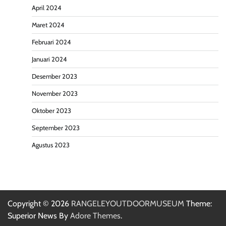
April 2024
Maret 2024
Februari 2024
Januari 2024
Desember 2023
November 2023
Oktober 2023
September 2023
Agustus 2023
Copyright © 2026
RANGELEYOUTDOORMUSEUM
Theme:
Superior News By
Adore Themes
.