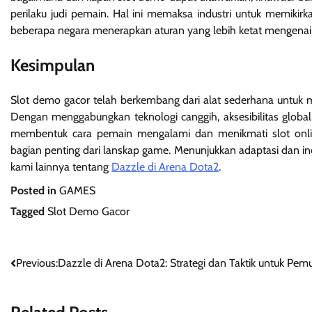
perilaku judi pemain. Hal ini memaksa industri untuk memik
beberapa negara menerapkan aturan yang lebih ketat mengenai 
Kesimpulan
Slot demo gacor telah berkembang dari alat sederhana untuk 
Dengan menggabungkan teknologi canggih, aksesibilitas globa
membentuk cara pemain mengalami dan menikmati slot onlin
bagian penting dari lanskap game. Menunjukkan adaptasi dan ino
kami lainnya tentang
Dazzle di Arena Dota2
.
Posted in
GAMES
Tagged
Slot Demo Gacor
Navigasi
Previous:
Dazzle di Arena Dota2: Strategi dan Taktik untuk Pem
pos