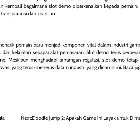
irkan kembali bagaimana slot demo diperkenalkan kepada pemain
transparansi dan keadilan.
menarik pemain baru menjadi komponen vital dalam industri game
l, dan kekuatan sebagai alat pemasaran. Slot demo terus berper
e. Meskipun menghadapi tantangan regulasi, slot demo tetap
vasi yang terus-menerus dalam industri yang dinamis ini. Baca juga
ula
Next:
Doodle Jump 2: Apakah Game Ini Layak untuk Dim