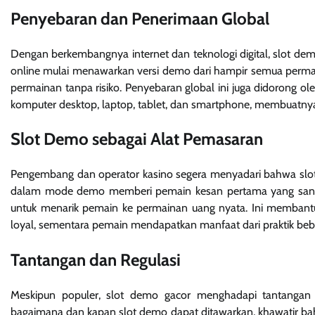
Penyebaran dan Penerimaan Global
Dengan berkembangnya internet dan teknologi digital, slot dem
online mulai menawarkan versi demo dari hampir semua perma
permainan tanpa risiko. Penyebaran global ini juga didorong ol
komputer desktop, laptop, tablet, dan smartphone, membuatn
Slot Demo sebagai Alat Pemasaran
Pengembang dan operator kasino segera menyadari bahwa slot 
dalam mode demo memberi pemain kesan pertama yang sangat 
untuk menarik pemain ke permainan uang nyata. Ini membant
loyal, sementara pemain mendapatkan manfaat dari praktik beba
Tantangan dan Regulasi
Meskipun populer, slot demo gacor menghadapi tantangan d
bagaimana dan kapan slot demo dapat ditawarkan, khawatir bah