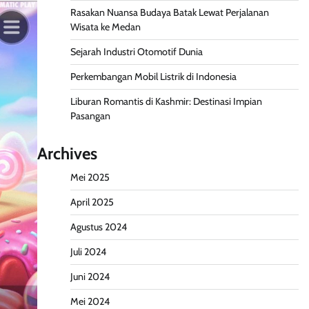
Rasakan Nuansa Budaya Batak Lewat Perjalanan
Wisata ke Medan
Sejarah Industri Otomotif Dunia
Perkembangan Mobil Listrik di Indonesia
Liburan Romantis di Kashmir: Destinasi Impian
Pasangan
Archives
Mei 2025
April 2025
Agustus 2024
Juli 2024
Juni 2024
Mei 2024