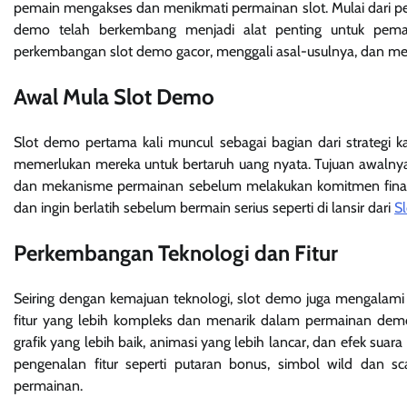
pemain mengakses dan menikmati permainan slot. Mulai dari per
demo telah berkembang menjadi alat penting untuk pemai
perkembangan slot demo gacor, menggali asal-usulnya, dan mel
Awal Mula Slot Demo
Slot demo pertama kali muncul sebagai bagian dari strategi
memerlukan mereka untuk bertaruh uang nyata. Tujuan awal
dan mekanisme permainan sebelum melakukan komitmen finansi
dan ingin berlatih sebelum bermain serius seperti di lansir dari
S
Perkembangan Teknologi dan Fitur
Seiring dengan kemajuan teknologi, slot demo juga mengalami
fitur yang lebih kompleks dan menarik dalam permainan dem
grafik yang lebih baik, animasi yang lebih lancar, dan efek su
pengenalan fitur seperti putaran bonus, simbol wild da
permainan.