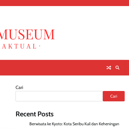
Cari
Cari
Recent Posts
Berwisata ke Kyoto: Kota Seribu Kuil dan Keheningan