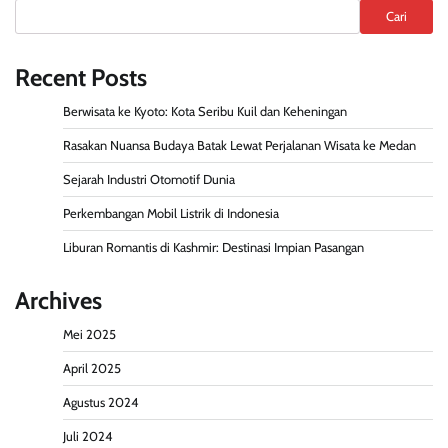
Cari
Recent Posts
Berwisata ke Kyoto: Kota Seribu Kuil dan Keheningan
Rasakan Nuansa Budaya Batak Lewat Perjalanan Wisata ke Medan
Sejarah Industri Otomotif Dunia
Perkembangan Mobil Listrik di Indonesia
Liburan Romantis di Kashmir: Destinasi Impian Pasangan
Archives
Mei 2025
April 2025
Agustus 2024
Juli 2024