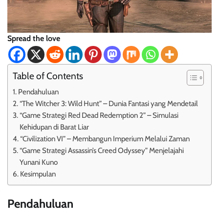
Spread the love
Table of Contents
Pendahuluan
“The Witcher 3: Wild Hunt” – Dunia Fantasi yang Mendetail
“Game Strategi Red Dead Redemption 2” – Simulasi
Kehidupan di Barat Liar
“Civilization VI” – Membangun Imperium Melalui Zaman
“Game Strategi Assassin’s Creed Odyssey” Menjelajahi
Yunani Kuno
Kesimpulan
Pendahuluan