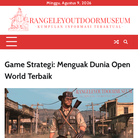
Skip
Minggu, Agustus 9, 2026
to
content
Game Strategi: Menguak Dunia Open
World Terbaik