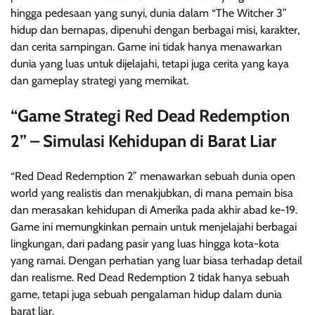
hingga pedesaan yang sunyi, dunia dalam “The Witcher 3”
hidup dan bernapas, dipenuhi dengan berbagai misi, karakter,
dan cerita sampingan. Game ini tidak hanya menawarkan
dunia yang luas untuk dijelajahi, tetapi juga cerita yang kaya
dan gameplay strategi yang memikat.
“Game Strategi Red Dead Redemption
2” – Simulasi Kehidupan di Barat Liar
“Red Dead Redemption 2” menawarkan sebuah dunia open
world yang realistis dan menakjubkan, di mana pemain bisa
dan merasakan kehidupan di Amerika pada akhir abad ke-19.
Game ini memungkinkan pemain untuk menjelajahi berbagai
lingkungan, dari padang pasir yang luas hingga kota-kota
yang ramai. Dengan perhatian yang luar biasa terhadap detail
dan realisme. Red Dead Redemption 2 tidak hanya sebuah
game, tetapi juga sebuah pengalaman hidup dalam dunia
barat liar.