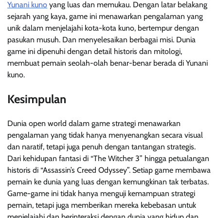
Yunani kuno
yang luas dan memukau. Dengan latar belakang
sejarah yang kaya, game ini menawarkan pengalaman yang
unik dalam menjelajahi kota-kota kuno, bertempur dengan
pasukan musuh. Dan menyelesaikan berbagai misi. Dunia
game ini dipenuhi dengan detail historis dan mitologi,
membuat pemain seolah-olah benar-benar berada di Yunani
kuno.
Kesimpulan
Dunia open world dalam game strategi menawarkan
pengalaman yang tidak hanya menyenangkan secara visual
dan naratif, tetapi juga penuh dengan tantangan strategis.
Dari kehidupan fantasi di “The Witcher 3” hingga petualangan
historis di “Assassin’s Creed Odyssey”. Setiap game membawa
pemain ke dunia yang luas dengan kemungkinan tak terbatas.
Game-game ini tidak hanya menguji kemampuan strategi
pemain, tetapi juga memberikan mereka kebebasan untuk
menjelajahi dan berinteraksi dengan dunia yang hidup dan