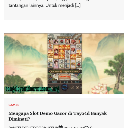
tantangan lainnya. Untuk menjadi […]
GAMES
Mengapa Slot Demo Gacor di Tayo4d Banyak
Diminati?
RANGELEYOUTDOORMUSEUM
0