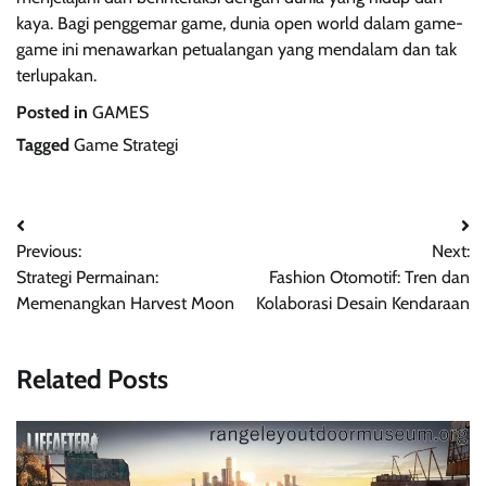
kaya. Bagi penggemar game, dunia open world dalam game-
game ini menawarkan petualangan yang mendalam dan tak
terlupakan.
Posted in
GAMES
Tagged
Game Strategi
Navigasi
Previous:
Next:
pos
Strategi Permainan:
Fashion Otomotif: Tren dan
Memenangkan Harvest Moon
Kolaborasi Desain Kendaraan
Related Posts