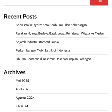
Cari
Recent Posts
Berwisata ke Kyoto: Kota Seribu Kuil dan Keheningan
Rasakan Nuansa Budaya Batak Lewat Perjalanan Wisata ke Medan
Sejarah Industri Otomotif Dunia
Perkembangan Mobil Listrik di Indonesia
Liburan Romantis di Kashmir: Destinasi Impian Pasangan
Archives
Mei 2025
April 2025
Agustus 2024
Juli 2024