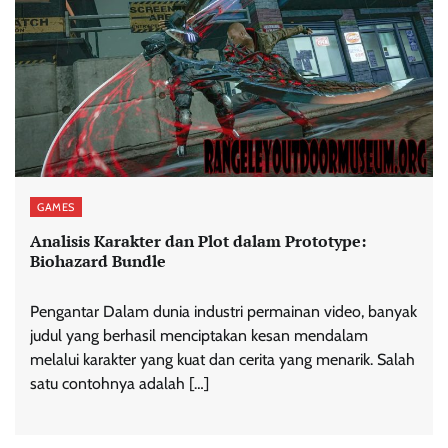
GAMES
Analisis Karakter dan Plot dalam Prototype:
Biohazard Bundle
Pengantar Dalam dunia industri permainan video, banyak
judul yang berhasil menciptakan kesan mendalam
melalui karakter yang kuat dan cerita yang menarik. Salah
satu contohnya adalah […]