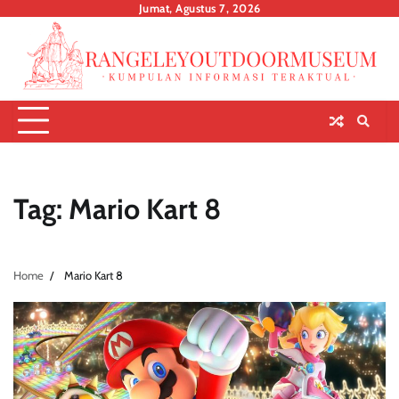
Skip
Jumat, Agustus 7, 2026
to
content
Tag:
Mario Kart 8
Home
Mario Kart 8