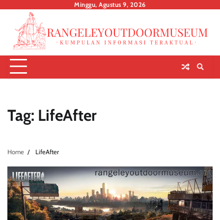
Skip
Minggu, Agustus 9, 2026
to
content
Tag:
LifeAfter
Home
LifeAfter