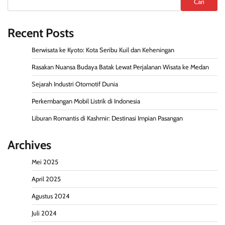
Cari
Recent Posts
Berwisata ke Kyoto: Kota Seribu Kuil dan Keheningan
Rasakan Nuansa Budaya Batak Lewat Perjalanan Wisata ke Medan
Sejarah Industri Otomotif Dunia
Perkembangan Mobil Listrik di Indonesia
Liburan Romantis di Kashmir: Destinasi Impian Pasangan
Archives
Mei 2025
April 2025
Agustus 2024
Juli 2024