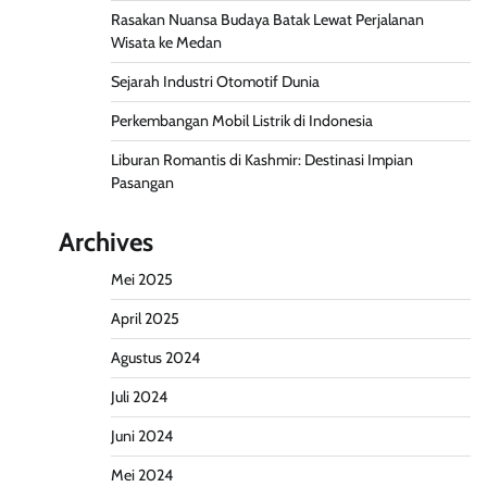
Rasakan Nuansa Budaya Batak Lewat Perjalanan
Wisata ke Medan
Sejarah Industri Otomotif Dunia
Perkembangan Mobil Listrik di Indonesia
Liburan Romantis di Kashmir: Destinasi Impian
Pasangan
Archives
Mei 2025
April 2025
Agustus 2024
Juli 2024
Juni 2024
Mei 2024